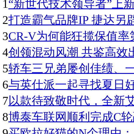
1
“新世代技术领导者”上
2
打造霸气品牌IP 捷达另
3
CR-V为何能狂揽保值率
4
创领混动风潮 共鉴高效
5
轿车三兄弟屡创佳绩、
6
与英仕派一起寻找夏日
7
以款待致敬时代，全新
8
博泰车联网顺利完成C
9
买欧拉好猫的N个理由