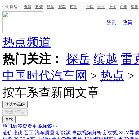
中时网络
资讯
政策
导购
新车
评测
全国
北京
上海
广州
深圳
资讯
政策
热点频道
热门关注：
探岳
缤越
雷
中国时代汽车网
>
热点
>
按车系查新闻文章
请选择品牌
请选择车系
热门标签
查看更多标签>>
油价涨跌
召回
汽车质量
新能源
事故视频分析
新交规
SUV导