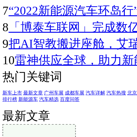
7
“2022新能源汽车环岛行” 
8
「博泰车联网」完成数
9
把AI智教搬进座舱，艾
10
雷神供应全球，助力新
热门关键词
新车上市
最新文章
广州车展
成都车展
汽车详解
汽车热搜
北京
排行榜
新能源车
汽车精选
百度问答
最新文章