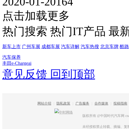
2020-01-20
164
点击加载更多
热门搜索
热门IT产品
最
新车上市
广州车展
成都车展
汽车详解
汽车热搜
北京车牌
酷路
汽车保养
丰田e-Chargeai
意见反馈
回到顶部
网站介绍
|
隐私政策
|
广告服务
|
合作媒体
|
投稿指南
版权所有 @中国时代汽车网 cnautot
未经授权禁止转载、摘编、复