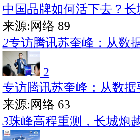
中国品牌如何活下去？长
来源:网络
89
2
专访腾讯苏奎峰：从数
2
专访腾讯苏奎峰：从数据
来源:网络
63
3
珠峰高程重测，长城炮