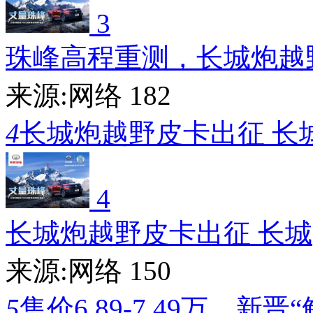
3
珠峰高程重测，长城炮越
来源:网络
182
4
长城炮越野皮卡出征 长
4
长城炮越野皮卡出征 长城
来源:网络
150
5
售价6.89-7.49万，新晋