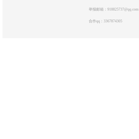
举报邮箱：918825737@qq.com
合作qq：3367874305