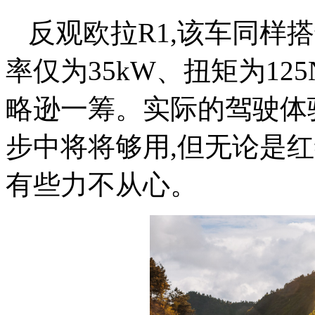
反观欧拉R1,该车同样
率仅为35kW、扭矩为12
略逊一筹。实际的驾驶体
步中将将够用,但无论是
有些力不从心。