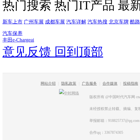
热门搜索
热门IT产品
最
新车上市
广州车展
成都车展
汽车详解
汽车热搜
北京车牌
酷路
汽车保养
丰田e-Chargeai
意见反馈
回到顶部
网站介绍
|
隐私政策
|
广告服务
|
合作媒体
|
投稿指南
版权所有 @中国时代汽车网 cnautot
未经授权禁止转载、摘编、复
举报邮箱：918825737@qq.com
合作qq：3367874305