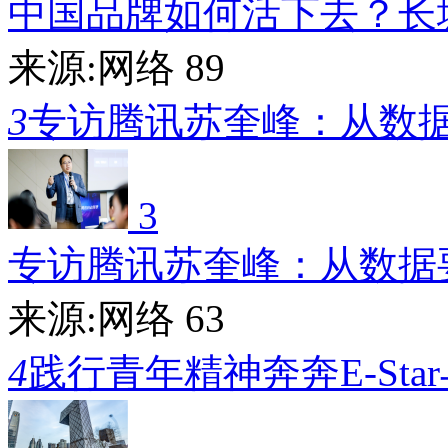
中国品牌如何活下去？长
来源:网络
89
3
专访腾讯苏奎峰：从数
3
专访腾讯苏奎峰：从数据
来源:网络
63
4
践行青年精神奔奔E-Sta