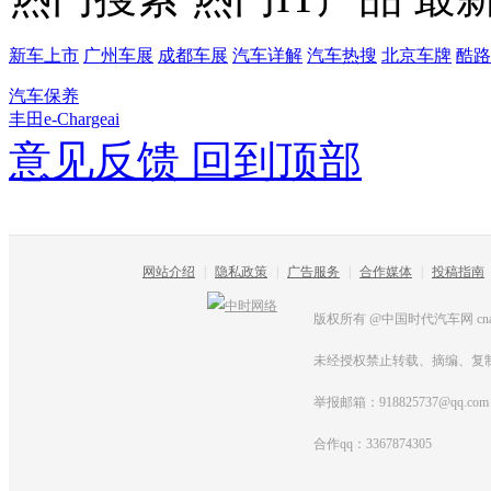
新车上市
广州车展
成都车展
汽车详解
汽车热搜
北京车牌
酷路
汽车保养
丰田e-Chargeai
意见反馈
回到顶部
网站介绍
|
隐私政策
|
广告服务
|
合作媒体
|
投稿指南
版权所有 @中国时代汽车网 cnautot
未经授权禁止转载、摘编、复
举报邮箱：918825737@qq.com
合作qq：3367874305