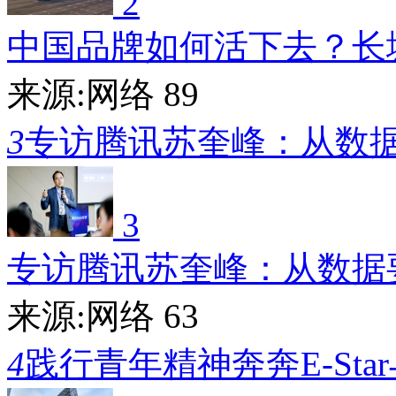
2
中国品牌如何活下去？长
来源:网络
89
3
专访腾讯苏奎峰：从数
3
专访腾讯苏奎峰：从数据
来源:网络
63
4
践行青年精神奔奔E-Sta