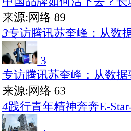
中国品牌如何活下去？长
来源:网络
89
3
专访腾讯苏奎峰：从数
3
专访腾讯苏奎峰：从数据
来源:网络
63
4
践行青年精神奔奔E-Sta