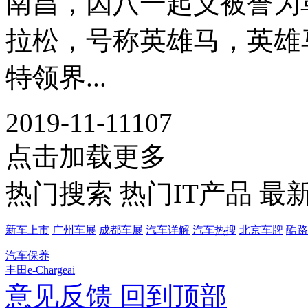
南昌，因八一起义被誉为
拉松，号称英雄马，英雄
特领界...
2019-11-11
107
点击加载更多
热门搜索
热门IT产品
最
新车上市
广州车展
成都车展
汽车详解
汽车热搜
北京车牌
酷路
汽车保养
丰田e-Chargeai
意见反馈
回到顶部