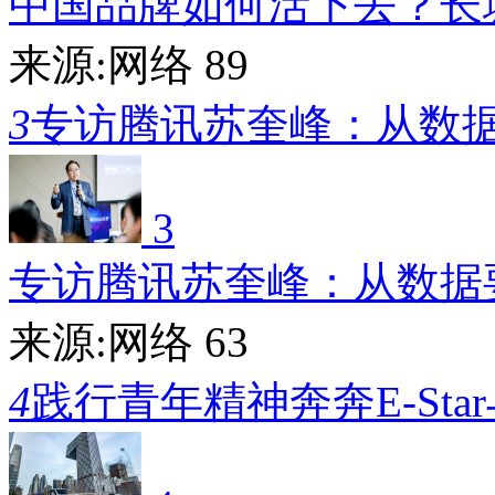
中国品牌如何活下去？长
来源:网络
89
3
专访腾讯苏奎峰：从数
3
专访腾讯苏奎峰：从数据
来源:网络
63
4
践行青年精神奔奔E-Sta