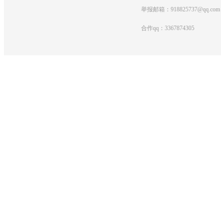
举报邮箱：918825737@qq.com
合作qq：3367874305