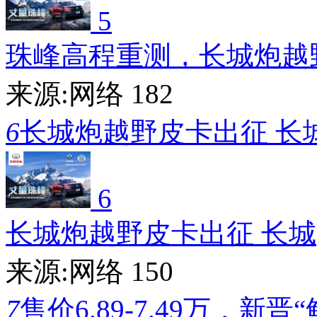
5
珠峰高程重测，长城炮越
来源:网络
182
6
长城炮越野皮卡出征 长
6
长城炮越野皮卡出征 长城
来源:网络
150
7
售价6.89-7.49万，新晋