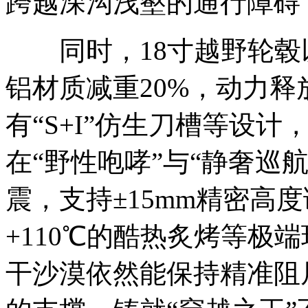
跨越深沟浅壑的通行障碍
同时，18寸越野轮毂
铝材质减重20%，动力释
有“S+I”仿生刀槽等设
在“野性咆哮”与“静奢巡
震，支持±15mm精密高
+110℃的酷热炙烤等极
干沙漠依然能保持精准阻