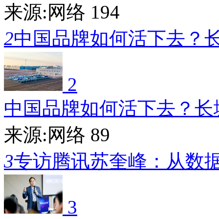
来源:网络
194
2
中国品牌如何活下去？
2
中国品牌如何活下去？长
来源:网络
89
3
专访腾讯苏奎峰：从数
3