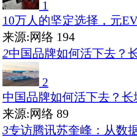
1
10万人的坚定选择，元E
来源:网络
194
2
中国品牌如何活下去？
2
中国品牌如何活下去？长
来源:网络
89
3
专访腾讯苏奎峰：从数