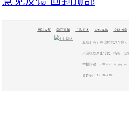
意见反馈
回到顶部
网站介绍
|
隐私政策
|
广告服务
|
合作媒体
|
投稿指南
版权所有 @中国时代汽车网 cnautot
未经授权禁止转载、摘编、复
举报邮箱：918825737@qq.com
合作qq：3367874305