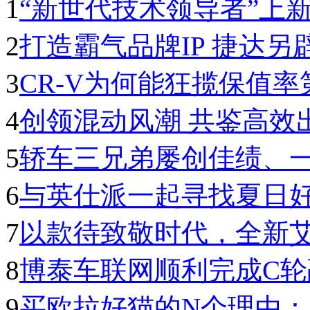
1
“新世代技术领导者”上
2
打造霸气品牌IP 捷达另
3
CR-V为何能狂揽保值率
4
创领混动风潮 共鉴高效
5
轿车三兄弟屡创佳绩、
6
与英仕派一起寻找夏日
7
以款待致敬时代，全新
8
博泰车联网顺利完成C
9
买欧拉好猫的N个理由