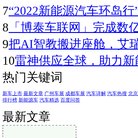
7
“2022新能源汽车环岛行” 
8
「博泰车联网」完成数
9
把AI智教搬进座舱，艾
10
雷神供应全球，助力新
热门关键词
新车上市
最新文章
广州车展
成都车展
汽车详解
汽车热搜
北京
排行榜
新能源车
汽车精选
百度问答
最新文章