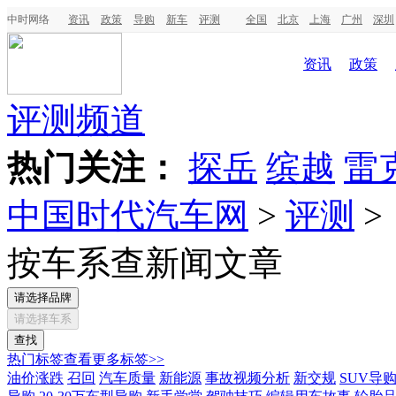
中时网络
资讯
政策
导购
新车
评测
全国
北京
上海
广州
深圳
资讯
政策
评测频道
热门关注：
探岳
缤越
雷
中国时代汽车网
>
评测
>
按车系查新闻文章
请选择品牌
请选择车系
热门标签
查看更多标签>>
油价涨跌
召回
汽车质量
新能源
事故视频分析
新交规
SUV导